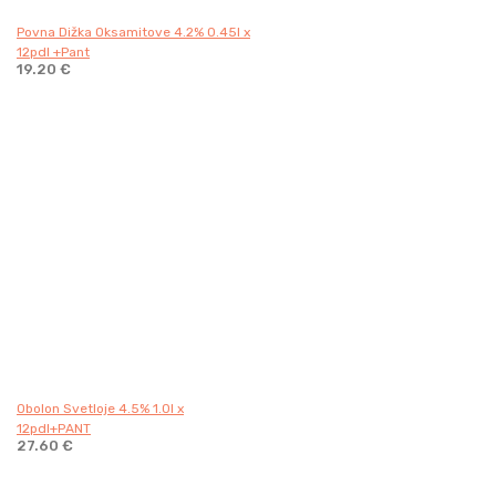
Povna Dižka Oksamitove 4.2% 0.45l x
12pdl +Pant
19.20
€
Obolon Svetloje 4.5% 1.0l x
12pdl+PANT
27.60
€