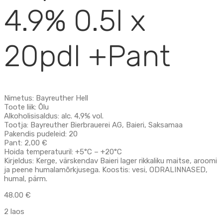
4.9% 0.5l x
20pdl +Pant
Nimetus: Bayreuther Hell
Toote liik: Õlu
Alkoholisisaldus: alc. 4,9% vol.
Tootja: Bayreuther Bierbrauerei AG, Baieri, Saksamaa
Pakendis pudeleid: 20
Pant: 2,00 €
Hoida temperatuuril: +5°C – +20°C
Kirjeldus:
Kerge, värskendav Baieri lager rikkaliku maitse, aroomi
ja peene humalamõrkjusega.
Koostis: vesi, ODRALINNASED,
humal, pärm.
48.00
€
2 laos