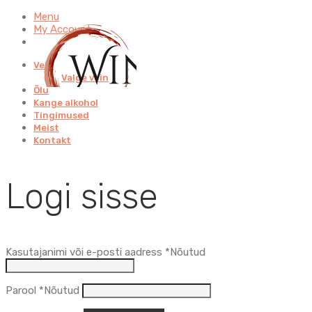
Menu
My Account
Vein
Valge vein
Õlu
Kange alkohol
Tingimused
Meist
Kontakt
Logi sisse
Kasutajanimi või e-posti aadress
*
Nõutud
Parool
*
Nõutud