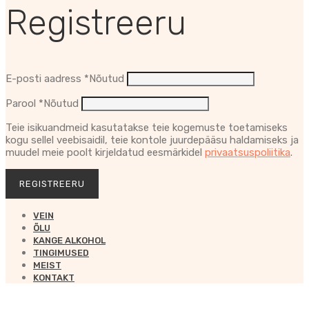
Registreeru
E-posti aadress
*
Nõutud
Parool
*
Nõutud
Teie isikuandmeid kasutatakse teie kogemuste toetamiseks
kogu sellel veebisaidil, teie kontole juurdepääsu haldamiseks ja
muudel meie poolt kirjeldatud eesmärkidel
privaatsuspoliitika
.
REGISTREERU
VEIN
ÕLU
KANGE ALKOHOL
TINGIMUSED
MEIST
KONTAKT