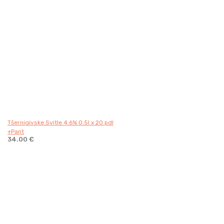
Tšernigivske Svitle 4.6% 0.5l x 20 pdl
+Pant
34.00
€