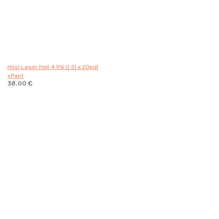
Hösl Lager Hell 4.9% 0.5l x 20pdl
+Pant
38.00
€