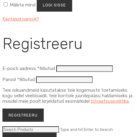
Mäleta mind
LOGI SISSE
Kaotasid parooli?
Registreeru
E-posti aadress
*
Nõutud
Parool
*
Nõutud
Teie isikuandmeid kasutatakse teie kogemuste toetamiseks
kogu sellel veebisaidil, teie kontole juurdepääsu haldamiseks ja
muudel meie poolt kirjeldatud eesmärkidel
privaatsuspoliitika
.
REGISTREERU
Type and hit Enter to Search