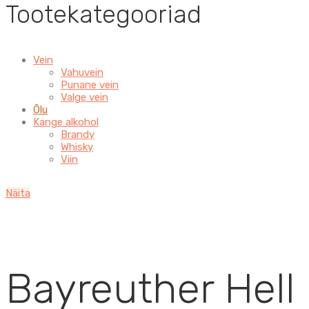
Tootekategooriad
Vein
Vahuvein
Punane vein
Valge vein
Õlu
Kange alkohol
Brandy
Whisky
Viin
Näita
Bayreuther Hell