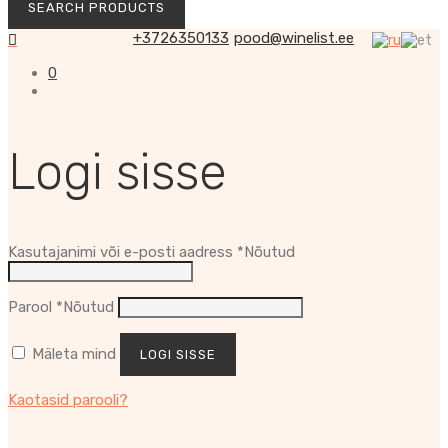
+3726350133
pood@winelist.ee
0
Logi sisse
Kasutajanimi või e-posti aadress
*
Nõutud
Parool
*
Nõutud
Mäleta mind
LOGI SISSE
Kaotasid parooli?